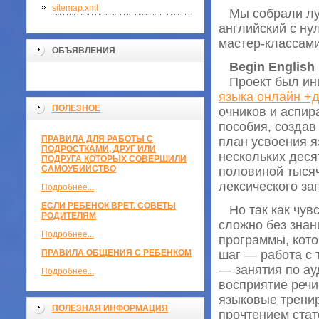
sitemap.xml
Мы собрали луч
английский с ну
мастер-классам
ОБЪЯВЛЕНИЯ
Begin English
Проект был ини
языка онлайн +
ПОЛЕЗНОЕ
очников и аспи
пособия, создав
ПРАВИЛА ДЛЯ РАБОТЫ С
план усвоения я
ПОДРОСТКАМИ, ДРУГ ИЛИ
нескольких деся
ПОДРУГА КОТОРЫХ СОВЕРШИЛИ
САМОУБИЙСТВО
половиной тысяч
лексического за
Подробнее...
ЕСЛИ РЕБЕНОК ВРЕТ. СОВЕТЫ
Но так как чувс
РОДИТЕЛЯМ
сложно без знан
Подробнее...
программы, кото
ПРАВИЛА ОБЩЕНИЯ С РЕБЕНКОМ
шаг — работа с
— занятия по а
Подробнее...
восприятие речи
языковые трени
ПОЛЕЗНАЯ ИНФОРМАЦИЯ
прочтением стат