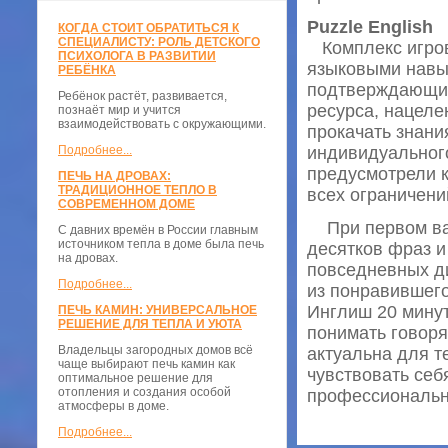
Puzzle English
КОГДА СТОИТ ОБРАТИТЬСЯ К
СПЕЦИАЛИСТУ: РОЛЬ ДЕТСКОГО
Комплекс игров
ПСИХОЛОГА В РАЗВИТИИ
языковыми навы
РЕБЁНКА
подтверждающие
Ребёнок растёт, развивается,
ресурса, нацеле
познаёт мир и учится
взаимодействовать с окружающими.
прокачать знани
Подробнее...
индивидуальног
предусмотрели к
ПЕЧЬ НА ДРОВАХ:
ТРАДИЦИОННОЕ ТЕПЛО В
всех ограничени
СОВРЕМЕННОМ ДОМЕ
При первом вар
С давних времён в России главным
источником тепла в доме была печь
десятков фраз и
на дровах.
повседневных ди
Подробнее...
из понравившего
Инглиш 20 минут
ПЕЧЬ КАМИН: УНИВЕРСАЛЬНОЕ
РЕШЕНИЕ ДЛЯ ТЕПЛА И УЮТА
понимать говор
Владельцы загородных домов всё
актуальна для т
чаще выбирают печь камин как
чувствовать себ
оптимальное решение для
отопления и создания особой
профессиональн
атмосферы в доме.
Подробнее...