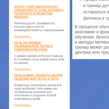
и тренер до
КОГДА СТОИТ ОБРАТИТЬСЯ К
СПЕЦИАЛИСТУ: РОЛЬ ДЕТСКОГО
оставаться 
ПСИХОЛОГА В РАЗВИТИИ
РЕБЁНКА
фитнеса и т
Ребёнок растёт, развивается,
В процессе обуч
познаёт мир и учится
взаимодействовать с окружающими.
анатомию и физи
обучения, безоп
Подробнее...
и методы мотив
ПЕЧЬ НА ДРОВАХ:
ТРАДИЦИОННОЕ ТЕПЛО В
тренер может ра
СОВРЕМЕННОМ ДОМЕ
центрах или пре
С давних времён в России главным
источником тепла в доме была печь
на дровах.
Подробнее...
ПЕЧЬ КАМИН: УНИВЕРСАЛЬНОЕ
РЕШЕНИЕ ДЛЯ ТЕПЛА И УЮТА
Владельцы загородных домов всё
чаще выбирают печь камин как
оптимальное решение для
отопления и создания особой
атмосферы в доме.
Подробнее...