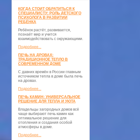
КОГДА СТОИТ ОБРАТИТЬСЯ К
СПЕЦИАЛИСТУ: РОЛЬ ДЕТСКОГО
ПСИХОЛОГА В РАЗВИТИИ
РЕБЁНКА
Ребёнок растёт, развивается,
познаёт мир и учится
взаимодействовать с окружающими.
Подробнее...
ПЕЧЬ НА ДРОВАХ:
ТРАДИЦИОННОЕ ТЕПЛО В
СОВРЕМЕННОМ ДОМЕ
С давних времён в России главным
источником тепла в доме была печь
на дровах.
Подробнее...
ПЕЧЬ КАМИН: УНИВЕРСАЛЬНОЕ
РЕШЕНИЕ ДЛЯ ТЕПЛА И УЮТА
Владельцы загородных домов всё
чаще выбирают печь камин как
оптимальное решение для
отопления и создания особой
атмосферы в доме.
Подробнее...