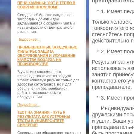
преподаватель
ПЕЧИ КАМИНЫ: УЮТ И ТЕПЛО В
СОВРЕМЕННОМ ДОМЕ
1. Имеет пед
Сегодня всё больше владельцев
загородных домов и дач
Только человек,
задумываются о создании уюта и
тонкости этого 
независимости от центрального
отопления.
стесняйтесь поп
Подробнее...
действительно пе
ПРОМЫШЛЕННЫЕ ВОЗДУШНЫЕ
2. Имеет пол
ФИЛЬТРЫ: ЗАЩИТА
ОБОРУДОВАНИЯ И УЛУЧШЕНИЕ
КАЧЕСТВА ВОЗДУХА НА
Результат занят
ПРОИЗВОДСТВЕ
использовать яз
В условиях современного
занятия принесу
производства качество воздуха
контактов его уч
играет ключевую роль не только для
здоровья сотрудников, но и для
преподавателе.
обеспечения бесперебойной
работы технологического
оборудования.
3. Имеет пр
Подробнее...
Индивидуаль
ТЕСТ НА ЗНАНИЯ - ПУТЬ К
дружескими поси
РЕЗУЛЬТАТУ: КАК УСТРОЕНЫ
и ушли. Ваши ур
ТЕСТЫ В УНИВЕРСИТЕТЕ
СИНЕРГИЯ
преподаватель-н
быть программа 
Современное образование все чаще