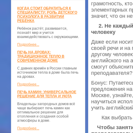
грамотность, кто
КОГДА СТОИТ ОБРАТИТЬСЯ К
элементарных пр
СПЕЦИАЛИСТУ: РОЛЬ ДЕТСКОГО
значит, что он н
ПСИХОЛОГА В РАЗВИТИИ
РЕБЁНКА
2. Не кажды
Ребёнок растёт, развивается,
человеку
познаёт мир и учится
взаимодействовать с окружающими.
Даже если носит
Подробнее...
своей речи и на
ПЕЧЬ НА ДРОВАХ:
другому человек
ТРАДИЦИОННОЕ ТЕПЛО В
английского на 
СОВРЕМЕННОМ ДОМЕ
смогут объяснит
С давних времён в России главным
преподавателя?
источником тепла в доме была печь
на дровах.
Бонус: Путаетес
Подробнее...
предложения на 
ПЕЧЬ КАМИН: УНИВЕРСАЛЬНОЕ
Москве, узнайте,
РЕШЕНИЕ ДЛЯ ТЕПЛА И УЮТА
научиться исполь
Владельцы загородных домов всё
учить английски
чаще выбирают печь камин как
оптимальное решение для
отопления и создания особой
Как выбрать ре
атмосферы в доме.
Чтобы заняти
Подробнее...