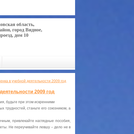
ковская область,
айон, город Видное,
роезд, дом 10
нка в учебной деятельности 2009 год
деятельности 2009 год
ния, будьте при этом искренними
х трудностей, станьте его союзником, а
очным, привлекайте наглядные пособия,
меты. Не переучивайте левшу – дело не в