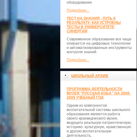
оборудования.
Подробнее...
ТЕСТ НА ЗНАНИЯ - ПУТЬ К
РЕЗУЛЬТАТУ: КАК УСТРОЕНЫ
ТЕСТЫ В УНИВЕРСИТЕТЕ
СИНЕРГИЯ
Современное образование все чаще
опирается на цифровые технологии
и автоматизированные инструменты
контроля знаний.
Подробнее...
ШКОЛЬНЫЙ АРХИВ
ПРОГРАММА ДЕЯТЕЛЬНОСТИ
МУЗЕЯ "РУССКАЯ ИЗБА" НА 2008-
2009 УЧЕБНЫЙ ГОД
Одним из компонентов
воспитательной системы школьного
образования является работа
своего краеведческого музея,
ведущего реальную патриотическую,
историко- культурную, нравственную
и другую воспитательную
деятельность.