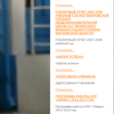
Подробнее...
ПУБЛИЧНЫЙ ОТЧЕТ 2007-2008
УЧЕБНЫЙ ГОД МОУ ВИДНОВСКОЙ
СРЕДНЕЙ
ОБЩЕОБРАЗОВАТЕЛЬНОЙ
ШКОЛЫ №7 ЛЕНИНСКОГО
МУНИЦИПАЛЬНОГО РАЙОНА
МОСКОВСКОЙ ОБЛАСТИ
ПУБЛИЧНЫЙ ОТЧЕТ 2007-2008
учебный год
Подробнее...
«ШКОЛА УСПЕХА»
«Школа успеха»
Подробнее...
АДРЕСОВАНО УЧЕНИКАМ
АДРЕСОВАНО УЧЕНИКАМ
Подробнее...
ПРОГРАММА РАБОТЫ НОУ
«ЛИДЕР». 2012-2013 ГОД.
Программа работы НОУ «Лидер».
2012-2013 год.