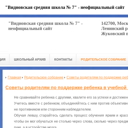
"Видновская средняя школа № 7" - неофициальный сайт
"Видновская средняя школа № 7" -
142700, Мос
неофициальный сайт
Ленинский р
Жуковский п
ЦИЯ
ШКОЛЬНЫЙ АРХИВ
КОНТАКТЫ
РОДИТЕЛЬСКОЕ СОБРАНИЕ
Главная
Родительское собрание
Советы родителям по поддержке ребе
Советы родителям по поддержке ребенка в учебной 
Не сравнивайте ребенка с другими, хвалите его за успехи и достиже
Учитесь вместе с ребенком, объединяйтесь с ним против объективны
не противником или сторонним наблюдателем.
Обучая левшу, старайтесь сделать процесс обучения ярким и крас
чтобы он мог обучаться не столько через слова, сколько через пред
руке, а в устройстве мозга.