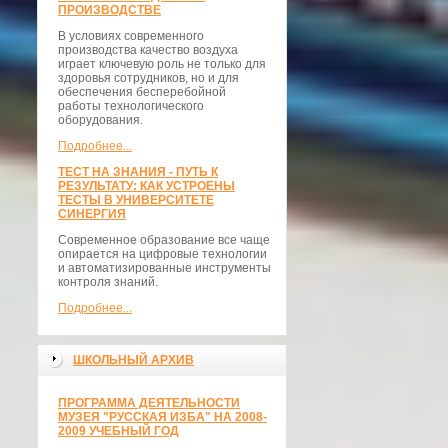
ПРОИЗВОДСТВЕ
В условиях современного
производства качество воздуха
играет ключевую роль не только для
здоровья сотрудников, но и для
обеспечения бесперебойной
работы технологического
оборудования.
Подробнее...
ТЕСТ НА ЗНАНИЯ - ПУТЬ К
РЕЗУЛЬТАТУ: КАК УСТРОЕНЫ
ТЕСТЫ В УНИВЕРСИТЕТЕ
СИНЕРГИЯ
Современное образование все чаще
опирается на цифровые технологии
и автоматизированные инструменты
контроля знаний.
Подробнее...
ШКОЛЬНЫЙ АРХИВ
ПРОГРАММА ДЕЯТЕЛЬНОСТИ
МУЗЕЯ "РУССКАЯ ИЗБА" НА 2008-
2009 УЧЕБНЫЙ ГОД