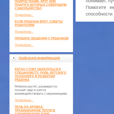
понимает, л
ПОДРОСТКАМИ, ДРУГ ИЛИ
ПОДРУГА КОТОРЫХ СОВЕРШИЛИ
Помогите е
САМОУБИЙСТВО
способности
Подробнее...
ЕСЛИ РЕБЕНОК ВРЕТ. СОВЕТЫ
РОДИТЕЛЯМ
Подробнее...
ПРАВИЛА ОБЩЕНИЯ С РЕБЕНКОМ
Подробнее...
ПОЛЕЗНАЯ ИНФОРМАЦИЯ
КОГДА СТОИТ ОБРАТИТЬСЯ К
СПЕЦИАЛИСТУ: РОЛЬ ДЕТСКОГО
ПСИХОЛОГА В РАЗВИТИИ
РЕБЁНКА
Ребёнок растёт, развивается,
познаёт мир и учится
взаимодействовать с окружающими.
Подробнее...
ПЕЧЬ НА ДРОВАХ:
ТРАДИЦИОННОЕ ТЕПЛО В