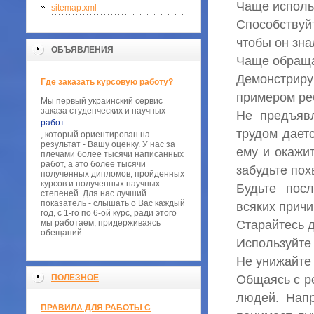
Чаще использ
sitemap.xml
Способствуйт
чтобы он знал
ОБЪЯВЛЕНИЯ
Чаще обраща
Демонстрир
Где заказать курсовую работу?
примером ре
Мы первый украинский сервис
заказа студенческих и научных
Не предъявл
работ
трудом дает
, который ориентирован на
результат - Вашу оценку. У нас за
ему и окажи
плечами более тысячи написанных
работ, а это более тысячи
забудьте пох
полученных дипломов, пройденных
курсов и полученных научных
Будьте пос
степеней. Для нас лучший
показатель - слышать о Вас каждый
всяких причи
год, с 1-го по 6-ой курс, ради этого
мы работаем, придерживаясь
Старайтесь 
обещаний.
Используйте 
Не унижайте 
ПОЛЕЗНОЕ
Общаясь с р
людей. Напр
ПРАВИЛА ДЛЯ РАБОТЫ С