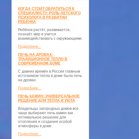
КОГДА СТОИТ ОБРАТИТЬСЯ К
СПЕЦИАЛИСТУ: РОЛЬ ДЕТСКОГО
ПСИХОЛОГА В РАЗВИТИИ
РЕБЁНКА
Ребёнок растёт, развивается,
познаёт мир и учится
взаимодействовать с окружающими.
Подробнее...
ПЕЧЬ НА ДРОВАХ:
ТРАДИЦИОННОЕ ТЕПЛО В
СОВРЕМЕННОМ ДОМЕ
С давних времён в России главным
источником тепла в доме была печь
на дровах.
Подробнее...
ПЕЧЬ КАМИН: УНИВЕРСАЛЬНОЕ
РЕШЕНИЕ ДЛЯ ТЕПЛА И УЮТА
Владельцы загородных домов всё
чаще выбирают печь камин как
оптимальное решение для
отопления и создания особой
атмосферы в доме.
Подробнее...